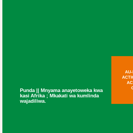
AU-
ACTI
AC
Punda || Mnyama anayetoweka kwa
kasi Afrika ; Mkakati wa kumlinda
wajadiliwa.